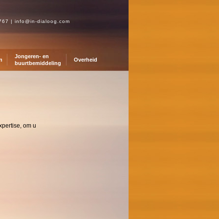
0767
|
info@in-dialoog.com
Jongeren- en
n
Overheid
buurtbemiddeling
xpertise, om u