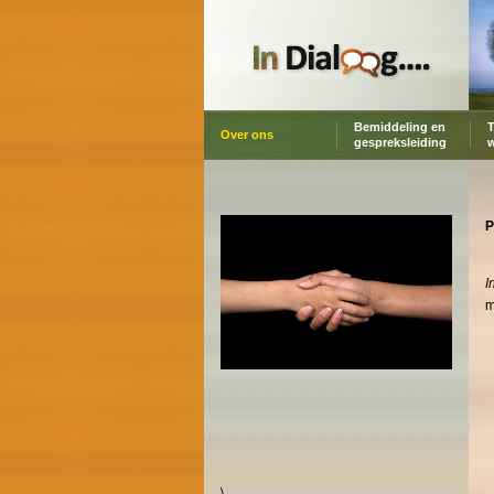
Bemiddeling en
T
Over ons
gespreksleiding
P
I
m
\