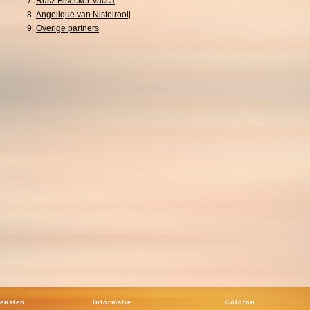
Rusz Bisecker Vacca
Angelique van Nistelrooij
Overige partners
iensten
Informatie
Colofon