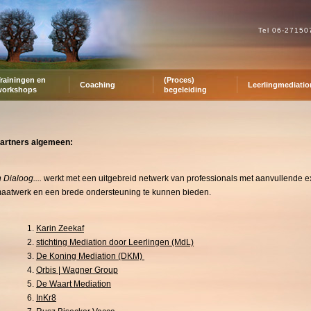
Tel 06-2715
rainingen en
(Proces)
Coaching
Leerlingmediatio
workshops
begeleiding
artners algemeen:
n Dialoog....
werkt met een uitgebreid netwerk van professionals met aanvullende e
aatwerk en een brede ondersteuning te kunnen bieden.
Karin Zeekaf
stichting Mediation door Leerlingen (MdL)
De Koning Mediation (DKM)
Orbis | Wagner Group
De Waart Mediation
InKr8