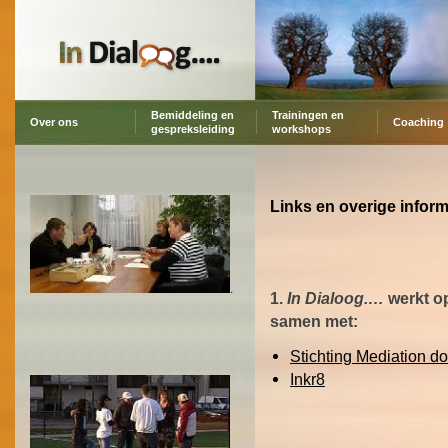
Bemiddeling en
Trainingen en
Over ons
Coaching
gespreksleiding
workshops
Links en overige infor
.
1.
In Dialoog.…
werkt op
samen met:
Stichting Mediation d
Inkr8