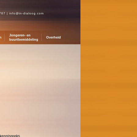
0767
|
info@in-dialoog.com
Jongeren- en
n
Overheid
buurtbemiddeling
 kennisreeks