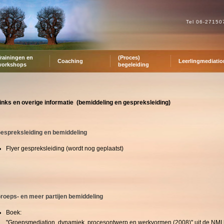
Tel 06-2715
rainingen en
(Proces)
Coaching
Leerlingmediatio
workshops
begeleiding
inks en overige informatie (bemiddeling en gespreksleiding)
espreksleiding en bemiddeling
Flyer gespreksleiding (wordt nog geplaatst)
roeps- en meer partijen bemiddeling
Boek:
"Groepsmediation, dynamiek, procesontwerp en werkvormen (2008)" uit de NMI