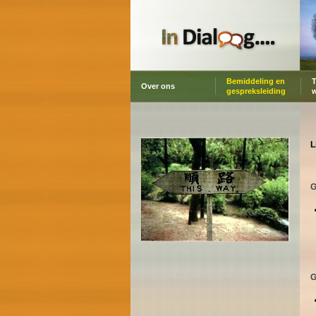
Bemiddeling en
T
Over ons
gespreksleiding
L
G
G