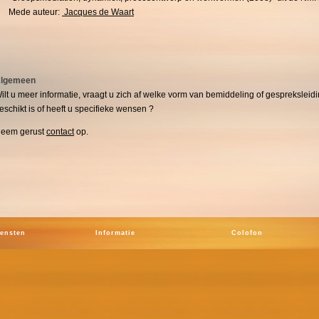
Mede auteur:
Jacques de Waart
lgemeen
ilt u meer informatie, vraagt u zich af welke vorm van bemiddeling of gespreksleidi
eschikt is of heeft u specifieke wensen ?
eem gerust
contact
op.
iensten
Informatie
Colofon