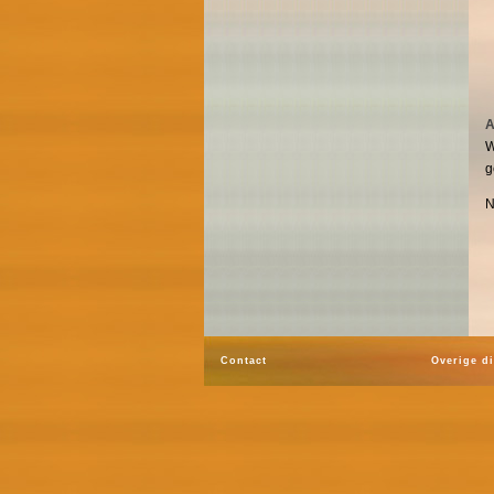
A
W
g
N
Contact
Overige d