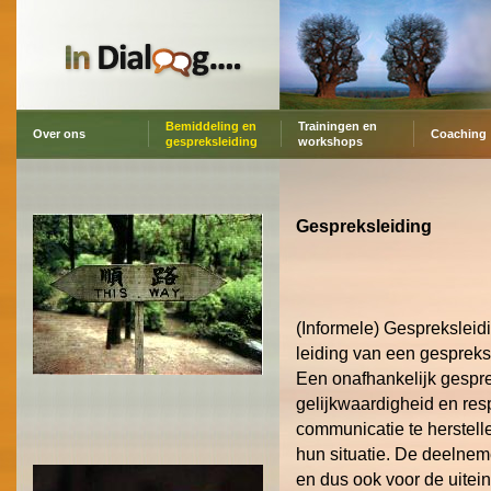
Bemiddeling en
Trainingen en
Over ons
Coaching
gespreksleiding
workshops
Gespreksleiding
(Informele) Gespreksleid
leiding van een gespreks
Een onafhankelijk gesprek
gelijkwaardigheid en res
communicatie te herstelle
hun situatie. De deelneme
en dus ook voor de uitein